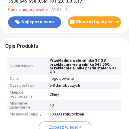
3530 545 550 0,5M 10T 2,0 3,0 3,17
Cena：negocjowalne
MOQ：10
Najlepsza cena
Skontaktuj się teraz
Opis Produktu
,
Przekładnia wału silnika 37 GB
,
przekładnia wału silnika 545 550
Najważniejsze
przekładnia silnika prądu stałego 37
GB
Cena
negocjowalne
Czas dostawy
5-8 dni roboczych
Miejsce
Chiny
pochodzenia
Minimalne
10
zamówienie
Możliwość Supply
10000 sztuk/tydzień
Zobacz więcej