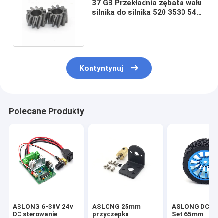
37 GB Przekładnia zębata wału
silnika do silnika 520 3530 545
550 0,5M 10T 2,0 3,0 3,17
Kontyntynuj
Polecane Produkty
ASLONG 6-30V 24v
ASLONG 25mm
ASLONG DC M
DC sterowanie
przyczepka
Set 65mm