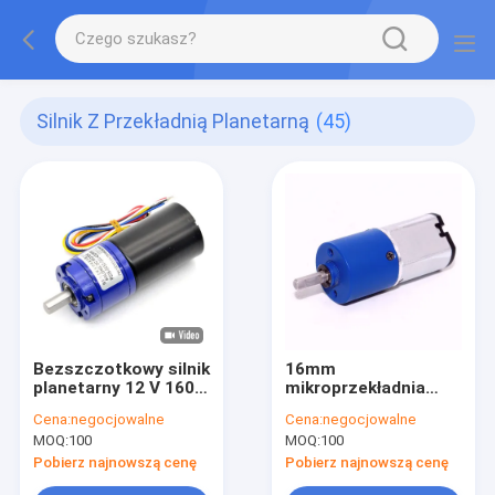
Silnik Z Przekładnią Planetarną
(45)
Bezszczotkowy silnik
16mm
planetarny 12 V 1600
mikroprzekładnia
obr./min
planetarna 24V
Cena:
negocjowalne
Cena:
negocjowalne
MOQ:
100
MOQ:
100
Pobierz najnowszą cenę
Pobierz najnowszą cenę