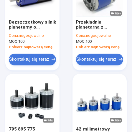
Wycieczka po fabryce
Kontrola jakości
Bezszczotkowy silnik
Przekładnia
planetarny o
planetarna z
Skontaktuj się z nami
wysokim momencie
silnikiem prądu
Cena:
negocjowalne
Cena:
negocjowalne
obrotowym 90
stałego 36 mm do
MOQ:
100
MOQ:
100
obr./min 12 V 24 V o
reduktora metalowej
Aktualności
niskim poziomie
przekładni silnika
Pobierz najnowszą cenę
Pobierz najnowszą cenę
hałasu
3650 555
Sprawy
Skontaktuj się teraz
Skontaktuj się teraz
12 mm Micro DC Gear Motor
16mm-20mm Mini silniki biegów DC
Motoreduktor prądu stałego 25 mm
37 mm Małe silniki biegów DC
795 895 775
42-milimetrowy