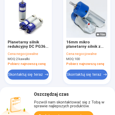
Planetarny silnik
16mm mikro
redukcyjny DC PG36-
planetarny silnik z
555 36mm 12/24V 8-
przekładnią prądową
Cena:
negocjowalne
Cena:
negocjowalne
1600RPM Silnik
o wysokim momencie
MOQ:
2 kawałki
MOQ:
100
redukcyjny przekładni
obrotowym 6v 3000
planetarnej
obr./min Niski
Pobierz najnowszą cenę
Pobierz najnowszą cenę
Inteligentny silnik
poziom hałasu
domowy
Skontaktuj się teraz
Skontaktuj się teraz
Oszczędzaj czas
Pozwól nam skontaktować się z Tobą w
sprawie najlepszych produktów.