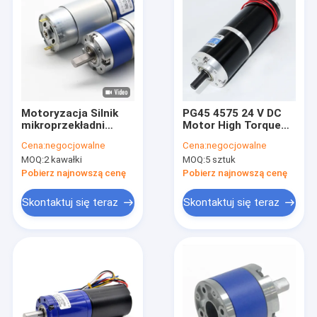
Motoryzacja Silnik
PG45 4575 24 V DC
mikroprzekładni
Motor High Torque
planetarnej 319
High Speed ​​​​PMDC
Cena:
negocjowalne
Cena:
negocjowalne
obr./min PG36-555-
Planetary
MOQ:
2 kawałki
MOQ:
5 sztuk
1260
Pobierz najnowszą cenę
Pobierz najnowszą cenę
Skontaktuj się teraz
Skontaktuj się teraz
Dom
Produkty
O nas