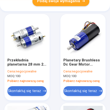
Podaj swoje wymagania
Przekładnia
Planetary Brushless
planetarna 28 mm 24
Dc Gear Motor
V DC z przekładnią
wysokiego momentu
Cena:
negocjowalne
Cena:
negocjowalne
planetarną o
obrotowego 12v Gear
MOQ:
100
MOQ:
100
wysokim momencie
Motor 32mm
obrotowym do
Pobierz najnowszą cenę
Pobierz najnowszą cenę
inteligentnego
zamka
Skontaktuj się teraz
Skontaktuj się teraz