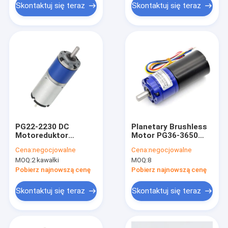
Skontaktuj się teraz
Skontaktuj się teraz
PG22-2230 DC
Planetary Brushless
Motoreduktor
Motor PG36-3650
planetarny 24v
36mm 24V 8-
Cena:
negocjowalne
Cena:
negocjowalne
1600RPM z
MOQ:
2 kawałki
MOQ:
8
wbudowanym
napędem i hamulcem
Pobierz najnowszą cenę
Pobierz najnowszą cenę
Skontaktuj się teraz
Skontaktuj się teraz