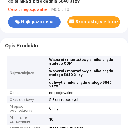
do silnika z przekładnią 5840 31zy
Cena：negocjowalne
MOQ：10
Najlepsza cena
Skontaktuj się teraz
Opis Produktu
Wspornik montażowy silnika prądu
stałego ODM
,
Wspornik montażowy silnika prądu
Najważniejsze
stałego 5840 31zy
,
uchwyt silnika prądu stałego 5840
31zy
Cena
negocjowalne
Czas dostawy
5-8 dni roboczych
Miejsce
Chiny
pochodzenia
Minimalne
10
zamówienie