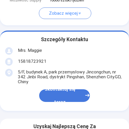
Możliwość Supply
10000 sztuk/tydzień
Zobacz więcej
Szczegóły Kontaktu
Mrs. Maggie
15818723921
5/F, budynek A, park przemysłowy Jincongchun, nr
342 Jinbi Road, dystrykt Pingshan, Shenzhen City.GD,
Chiny
Skontaktuj się
teraz
Uzyskaj Najlepszą Cenę Za