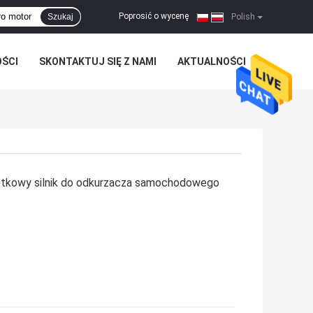
Poprosić o wycenę
Szukaj
|
Polish
OŚCI
SKONTAKTUJ SIĘ Z NAMI
AKTUALNOŚCI
tkowy silnik do odkurzacza samochodowego