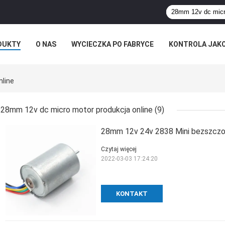
DUKTY
O NAS
WYCIECZKA PO FABRYCE
KONTROLA JAK
line
28mm 12v dc micro motor produkcja online
(9)
28mm 12v 24v 2838 Mini bezszczo
Czytaj więcej
2022-03-03 17:24:20
KONTAKT