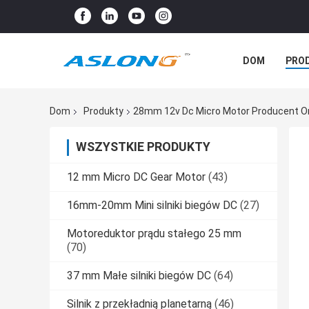
DOM
PRO
SPRAWY
Dom
Produkty
28mm 12v Dc Micro Motor Producent On
WSZYSTKIE PRODUKTY
12 mm Micro DC Gear Motor
(43)
16mm-20mm Mini silniki biegów DC
(27)
Motoreduktor prądu stałego 25 mm
(70)
37 mm Małe silniki biegów DC
(64)
Silnik z przekładnią planetarną
(46)