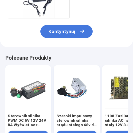
60Hz
Kontyntynuj
Polecane Produkty
Sterownik silnika
Szeroki impulsowy
1108 Zasilanie
PWM DC 6V 12V 24V
sterownik silnika
silnika AC na 
8A Wyświetlacz
prądu stałego 48v do
stały 12V 3.2A
cyfrowy LED Silniki
przodu do tyłu 20A
Zabezpieczeni