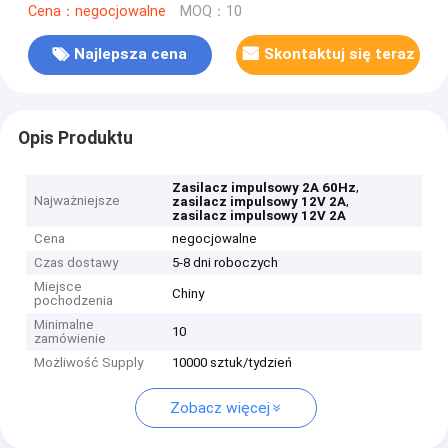
Cena：negocjowalne
MOQ：10
Najlepsza cena
Skontaktuj się teraz
Opis Produktu
,
Zasilacz impulsowy 2A 60Hz
Najważniejsze
,
zasilacz impulsowy 12V 2A
zasilacz impulsowy 12V 2A
Cena
negocjowalne
Czas dostawy
5-8 dni roboczych
Miejsce
Chiny
pochodzenia
Minimalne
10
zamówienie
Możliwość Supply
10000 sztuk/tydzień
Zobacz więcej