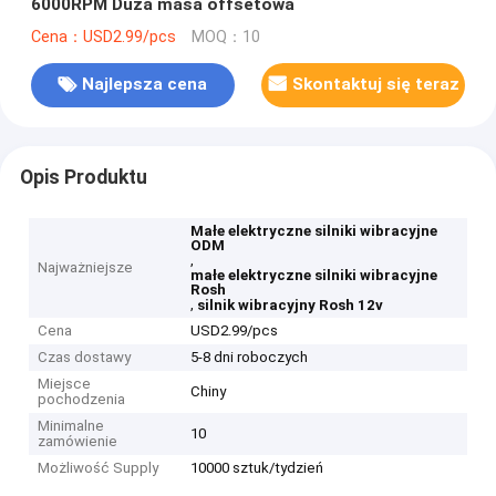
6000RPM Duża masa offsetowa
Cena：USD2.99/pcs
MOQ：10
Najlepsza cena
Skontaktuj się teraz
Opis Produktu
Małe elektryczne silniki wibracyjne
ODM
,
Najważniejsze
małe elektryczne silniki wibracyjne
Rosh
,
silnik wibracyjny Rosh 12v
Cena
USD2.99/pcs
Czas dostawy
5-8 dni roboczych
Miejsce
Chiny
pochodzenia
Minimalne
10
zamówienie
Możliwość Supply
10000 sztuk/tydzień