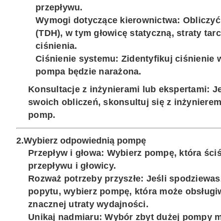
przepływu.
Wymogi dotyczące kierownictwa
: Obliczy
(TDH), w tym głowicę statyczną, straty tar
ciśnienia.
Ciśnienie systemu
: Zidentyfikuj ciśnienie
pompa będzie narażona.
Konsultacje z inżynierami lub ekspertami
: J
swoich obliczeń, skonsultuj się z inżyniere
pomp.
2.
Wybierz odpowiednią pompę
Przepływ i głowa
: Wybierz pompę, która śc
przepływu i głowicy.
Rozważ potrzeby przyszłe
: Jeśli spodziewas
popytu, wybierz pompę, która może obsługi
znacznej utraty wydajności.
Unikaj nadmiaru
: Wybór zbyt dużej pompy 