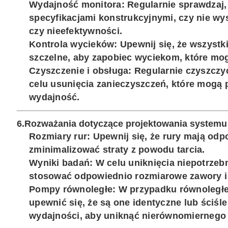
Wydajność monitora
: Regularnie sprawdzaj
specyfikacjami konstrukcyjnymi, czy nie wys
czy nieefektywności.
Kontrola wycieków
: Upewnij się, że wszystk
szczelne, aby zapobiec wyciekom, które mog
Czyszczenie i obsługa
: Regularnie czyszczy
celu usunięcia zanieczyszczeń, które mogą
wydajność.
6.
Rozważania dotyczące projektowania systemu
Rozmiary rur
: Upewnij się, że rury mają odp
zminimalizować straty z powodu tarcia.
Wyniki badań
: W celu uniknięcia niepotrzeb
stosować odpowiednio rozmiarowe zawory i
Pompy równoległe
: W przypadku równoległ
upewnić się, że są one identyczne lub ściś
wydajności, aby uniknąć nierównomiernego 