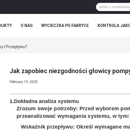
DUKTY
O NAS
WYCIECZKA PO FABRYCE
KONTROLA JAK
y I Przepływu?
Jak zapobiec niezgodności głowicy pompy
February 19, 2025
1.
Dokładna analiza systemu
Zrozum swoje potrzeby
: Przed wyborem pom
przeanalizować wymagania systemu, w tym:
Wskaźnik przepływu
: Określ wymagane ma