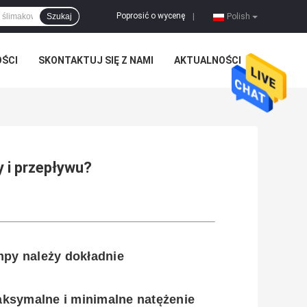
Poprosić o wycenę
Szukaj
|
Polish
OŚCI
SKONTAKTUJ SIĘ Z NAMI
AKTUALNOŚCI
 i przepływu?
py należy dokładnie
ksymalne i minimalne natężenie